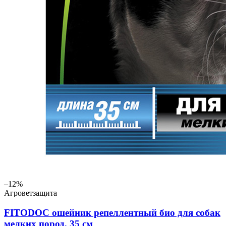
–12%
Агроветзащита
FITODOC ошейник репеллентный био для собак
мелких пород, 35 см