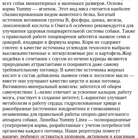
всех собак миниатюрных и маленьких размеров. Основа
корма Yummy — ягненок. Этот вид мяса считается наиболее
сбалансированным видом животного белка. Богатый
источник витаминов группы B, фосфора, цинка, железа,
линоленовой кислоты и Омега-6 особенно рекомендуется для
улучшения здоровья пищеварительной системы собаки. Также
о правильной работе пищеварения заботятся льняное семя и
цикорий, входящие в формула корма. Корм не содержит
глютен: в качестве источника углеводов технологи выбрали
высококачественные и легкоусвояемые рис и картофель.Жир
индейки в сочетании с соусом из печени курицы являются
природными аттрактантами и понравятся даже самому
требовательному питомцу. В качестве источника жирных
кислот в состав добавлены льняное семя и лососевое масло —
вместе они улучшают качество шерсти и кожи питомца.
Витаминно-минеральный комплекс заботится об общем
самочувствии: L-лизин отвечает за усвоение кальция, работу
мозга, участвует в создание антител; L-карнитин улучшает
метаболизм и работу сердца; гидролизованные хрящи и
ракообразные (источники хондроитина и глюкозамина)
незаменимы для правильной работы опорно-двигательного
аппарата собаки. Линейка Yummy Linea — полнорационные
суперпремиум корма, разработанные с учетом потребностей
организма каждого питомца. Наши рецептуры помогут
вашему любимцу оставаться здоровым, активным и красивым