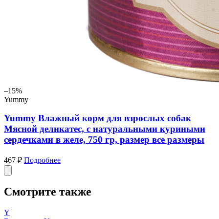
–15%
Yummy
Yummy Влажный корм для взрослых собак
Мясной деликатес, с натуральными куриными
сердечками в желе, 750 гр, размер все размеры
467 ₽
Подробнее
Смотрите также
Y