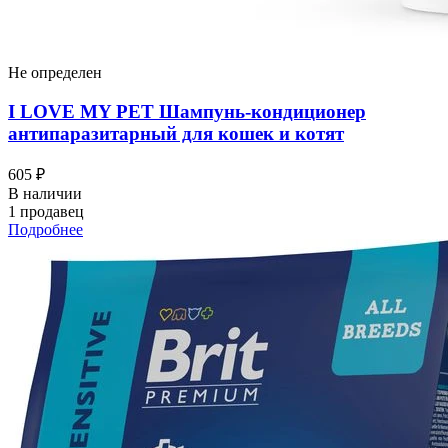
Не определен
I LOVЕ MY PET Шампунь-кондиционер
антипаразитарный для кошек и котят
605 ₽
В наличии
1 продавец
Подробнее