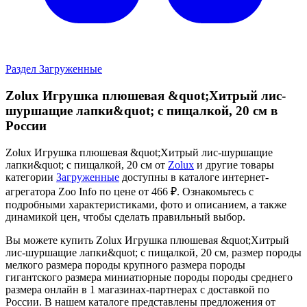
Раздел Загруженные
Zolux Игрушка плюшевая &quot;Хитрый лис-
шуршащие лапки&quot; с пищалкой, 20 см в
России
Zolux Игрушка плюшевая &quot;Хитрый лис-шуршащие
лапки&quot; с пищалкой, 20 см от
Zolux
и другие товары
категории
Загруженные
доступны в каталоге интернет-
агрегатора Zoo Info
по цене от 466 ₽.
Ознакомьтесь с
подробными характеристиками, фото и описанием, а также
динамикой цен, чтобы сделать правильный выбор.
Вы можете купить Zolux Игрушка плюшевая &quot;Хитрый
лис-шуршащие лапки&quot; с пищалкой, 20 см, размер породы
мелкого размера породы крупного размера породы
гигантского размера миниатюрные породы породы среднего
размера онлайн в 1 магазинах-партнерах с доставкой по
России. В нашем каталоге представлены предложения от