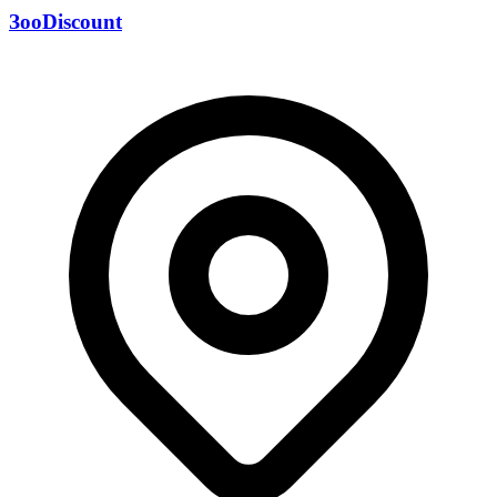
ЗооDiscount