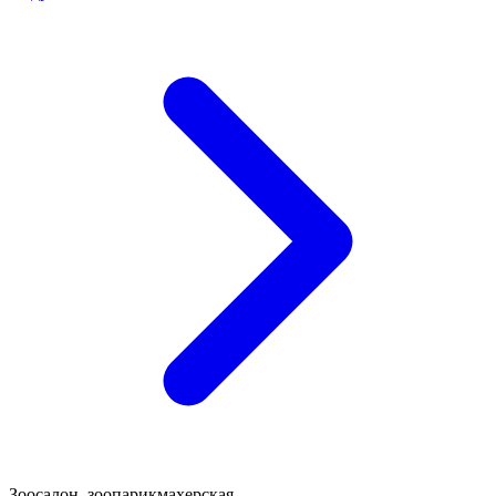
Зоосалон, зоопарикмахерская