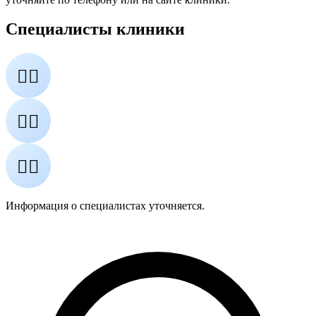
Специалисты клиники
👨‍⚕️
👩‍⚕️
👨‍⚕️
Информация о специалистах уточняется.