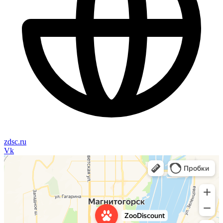
zdsc.ru
Vk