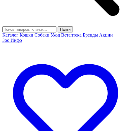
Найти
Каталог
Кошки
Собаки
Уход
Ветаптека
Бренды
Акции
Зоо Инфо