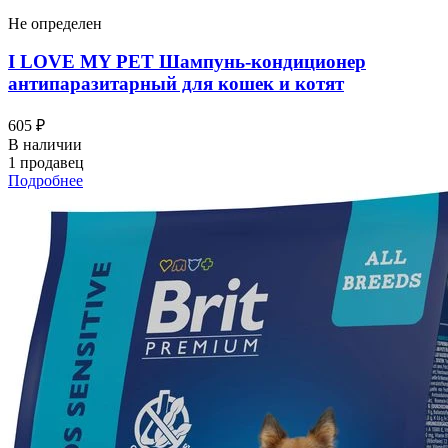
Не определен
I LOVЕ MY PET Шампунь-кондиционер
антипаразитарный для кошек и котят
605 ₽
В наличии
1 продавец
Подробнее