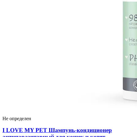
Не определен
I LOVЕ MY PET Шампунь-кондиционер
антипаразитарный для кошек и котят