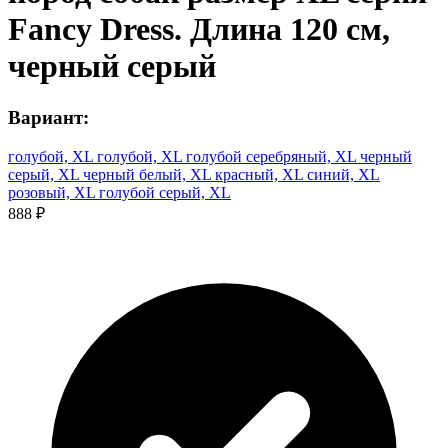
Fancy Dress. Длина 120 см,
черный серый
Вариант:
голубой, XL
голубой, XL
голубой серебряный, XL
черный
серый, XL
черный белый, XL
красный, XL
синий, XL
розовый, XL
голубой серый, XL
888 ₽