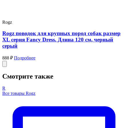
Rogz
Rogz поводок для крупных пород собак размер
XL серия Fancy Dress. Длина 120 см, черный
серый
888 ₽
Подробнее
Смотрите также
R
Все товары Rogz