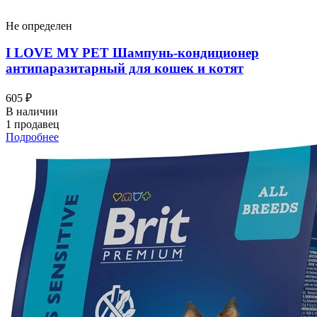
Не определен
I LOVЕ MY PET Шампунь-кондиционер
антипаразитарный для кошек и котят
605 ₽
В наличии
1 продавец
Подробнее